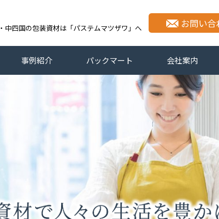
式会社パステムマツザワ
お問い合
・中四国の包装資材は「パステムマツザワ」へ
事例紹介
パックマート
会社案内