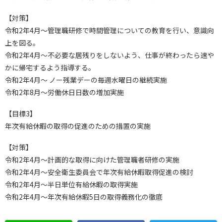
【対策】
令和2年4月～管理職研修で時間管理についての教育を行い、意識向
上を図る。
令和2年4月～不必要な居残りをしないよう、仕事が終わったら速や
かに帰宅するよう指導する。
令和2年4月～ ノー残業デーの毎週水曜日の継続実施
令和2年8月～労働休日日数の増加実施
【目標3】
年次有給休暇の取得の促進のための措置の実施
【対策】
令和2年4月～計画的な取得に向けた管理職者研修の実施
令和2年4月～安全衛生委員会で年次有給休暇取得促進の検討
令和2年4月～半日単位有給休暇の取得実施
令和2年4月～年次有給休暇5日の取得義務化の徹底